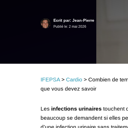
Ecrit par: Jean-Pierre
Publié le:
2 mai 2026
IFEPSA
>
Cardio
>
Combien de temp
que vous devez savoir
Les
infections urinaires
touchent d
beaucoup se demandent si elles peu
d’une infection urinaire sans traite