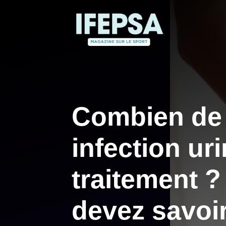
Aller
au
contenu
Combien de
infection ur
traitement ?
devez savoi