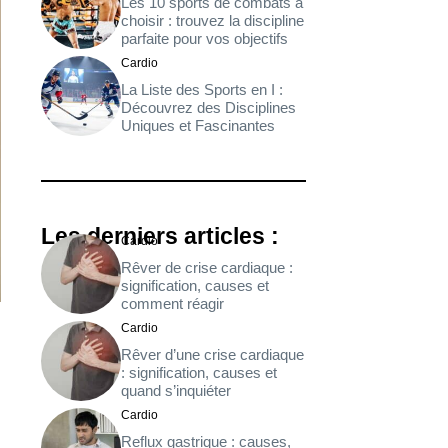
Les 10 sports de combats à
choisir : trouvez la discipline
parfaite pour vos objectifs
Cardio
La Liste des Sports en I :
Découvrez des Disciplines
Uniques et Fascinantes
Les derniers articles :
Cardio
Rêver de crise cardiaque :
signification, causes et
comment réagir
Cardio
Rêver d’une crise cardiaque
: signification, causes et
quand s’inquiéter
Cardio
Reflux gastrique : causes,