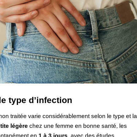
 type d’infection
on traitée varie considérablement selon le type et la
tite légère
chez une femme en bonne santé, les
pontanément en
1 à 3 jours
, avec des études