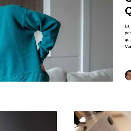
Q
La 
per
quo
Con