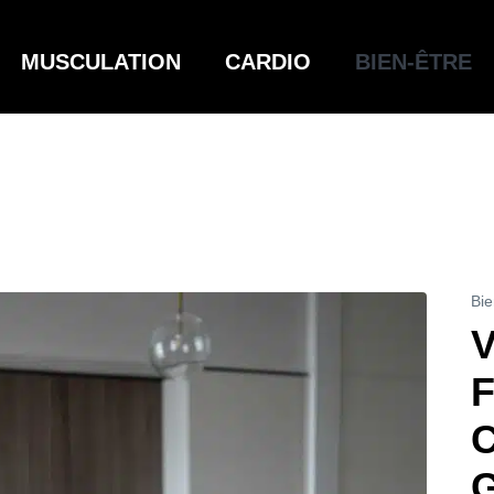
MUSCULATION
CARDIO
BIEN-ÊTRE
Bie
V
F
C
G