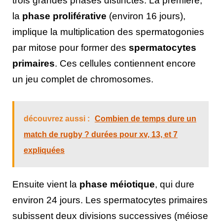
trois grandes phases distinctes. La première,
la
phase proliférative
(environ 16 jours),
implique la multiplication des spermatogonies
par mitose pour former des
spermatocytes
primaires
. Ces cellules contiennent encore
un jeu complet de chromosomes.
découvrez aussi :
Combien de temps dure un
match de rugby ? durées pour xv, 13, et 7
expliquées
Ensuite vient la
phase méiotique
, qui dure
environ 24 jours. Les spermatocytes primaires
subissent deux divisions successives (méiose