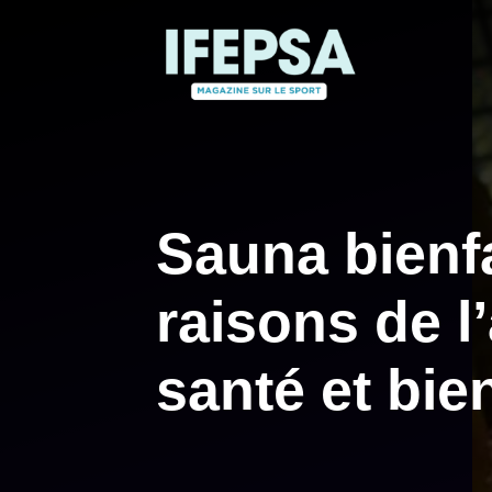
Aller
au
contenu
Sauna bienfa
raisons de l
santé et bie