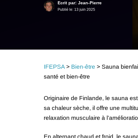
Ecrit par: Jean-Pierre
Publié le:
13 juin 2025
IFEPSA
>
Bien-être
>
Sauna bienfai
santé et bien-être
Originaire de Finlande, le sauna e
sa chaleur sèche, il offre une multitu
relaxation musculaire à l’améliorati
En alternant chaud et froid, le sauna