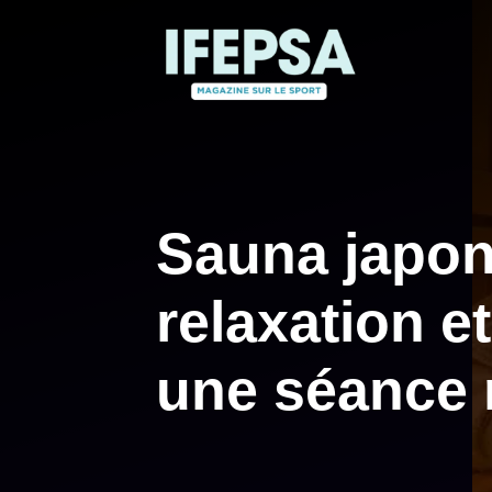
Aller
au
contenu
Sauna japona
relaxation e
une séance 