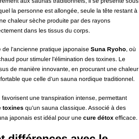
rement aux saunas traditionnels, il se présente sous
uel la personne est allongée, seule la tête restant à
une chaleur sèche produite par des rayons
rectement dans les tissus du corps.
e de l’ancienne pratique japonaise
Suna Ryoho
, où
chaud pour stimuler l’élimination des toxines. Le
sus de manière innovante, en procurant une chaleur
ortable que celle d’un sauna nordique traditionnel.
 favorisent une transpiration intense, permettant
e toxines
qu’un sauna classique. Associé à des
auna japonais est idéal pour une
cure détox
efficace.
 différences avec le