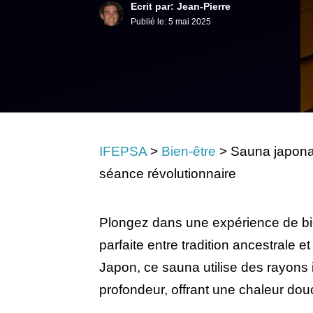
Ecrit par: Jean-Pierre
Publié le:
5 mai 2025
IFEPSA
>
Bien-être
>
Sauna japonai
séance révolutionnaire
Plongez dans une expérience de bie
parfaite entre tradition ancestrale 
Japon, ce sauna utilise des rayons 
profondeur, offrant une chaleur dou