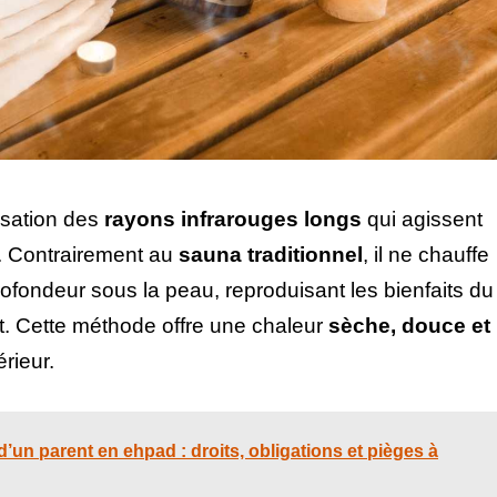
lisation des
rayons infrarouges longs
qui agissent
s. Contrairement au
sauna traditionnel
, il ne chauffe
rofondeur sous la peau, reproduisant les bienfaits du
t. Cette méthode offre une chaleur
sèche, douce et
rieur.
d’un parent en ehpad : droits, obligations et pièges à