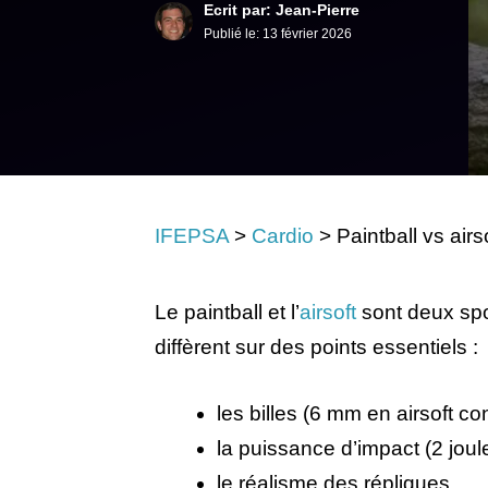
Ecrit par: Jean-Pierre
Publié le:
13 février 2026
IFEPSA
>
Cardio
>
Paintball vs airs
Le paintball et l’
airsoft
sont deux spor
diffèrent sur des points essentiels :
les billes (6 mm en airsoft c
la puissance d’impact (2 joul
le réalisme des répliques