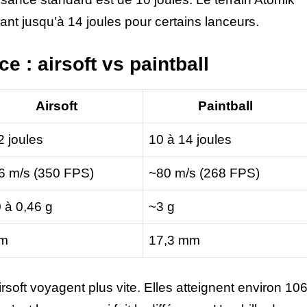
t jusqu’à 14 joules pour certains lanceurs.
 : airsoft vs paintball
Airsoft
Paintball
2 joules
10 à 14 joules
6 m/s (350 FPS)
~80 m/s (268 FPS)
 à 0,46 g
~3 g
m
17,3 mm
irsoft voyagent plus vite. Elles atteignent environ 10