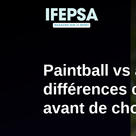
Aller
au
contenu
Paintball vs 
différences 
avant de cho