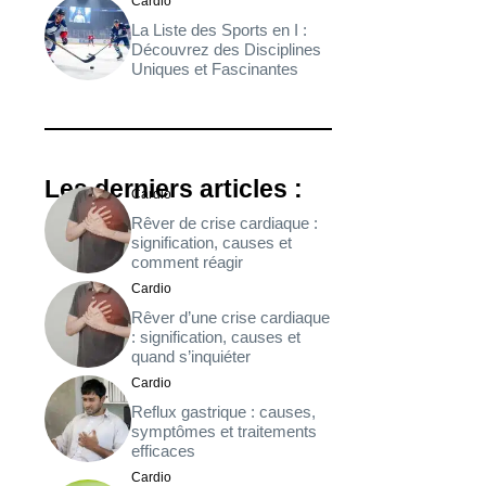
Cardio
La Liste des Sports en I :
Découvrez des Disciplines
Uniques et Fascinantes
Les derniers articles :
Cardio
Rêver de crise cardiaque :
signification, causes et
comment réagir
Cardio
Rêver d’une crise cardiaque
: signification, causes et
quand s’inquiéter
Cardio
Reflux gastrique : causes,
symptômes et traitements
efficaces
Cardio