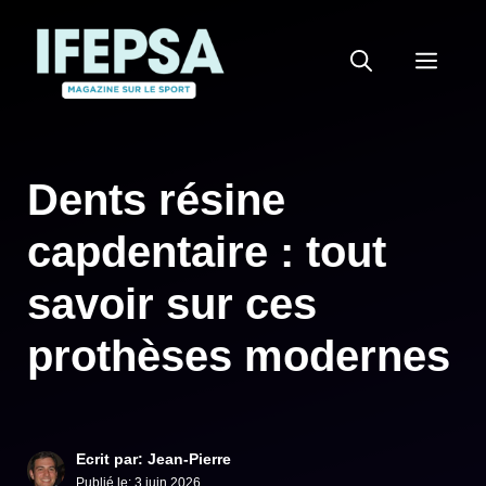
Aller
au
MEN
contenu
Dents résine
capdentaire : tout
savoir sur ces
prothèses modernes
Ecrit par: Jean-Pierre
Publié le:
3 juin 2026