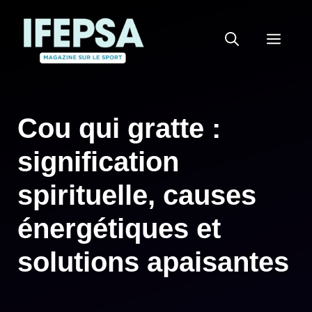
Aller
au
MEN
contenu
Cou qui gratte :
signification
spirituelle, causes
énergétiques et
solutions apaisantes