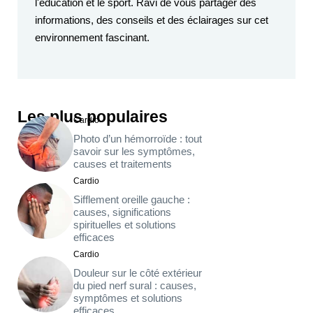
l'éducation et le sport. Ravi de vous partager des
informations, des conseils et des éclairages sur cet
environnement fascinant.
Les plus populaires
Cardio
Photo d’un hémorroïde : tout
savoir sur les symptômes,
causes et traitements
Cardio
Sifflement oreille gauche :
causes, significations
spirituelles et solutions
efficaces
Cardio
Douleur sur le côté extérieur
du pied nerf sural : causes,
symptômes et solutions
efficaces