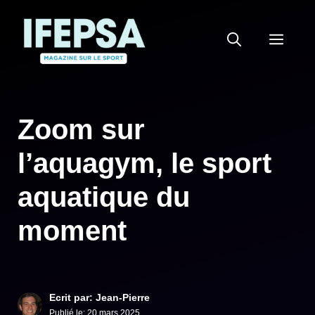
Aller
au
MEN
contenu
Zoom sur
l’aquagym, le sport
aquatique du
moment
Ecrit par: Jean-Pierre
Publié le:
20 mars 2025